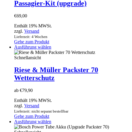
Passagier-Kit (upgrade)
€
69,00
Enthält 19% MWSt.
zzgl.
Versand
Lieferzeit: 4 Wochen
Gehe zum Produkt
Dieses
Ausführung wählen
Produkt
weist
Schnellansicht
mehrere
Varianten
Riese & Müller Packster 70
auf.
Wetterschutz
Die
Optionen
können
ab
€
79,90
auf
der
Enthält 19% MWSt.
Produktseite
zzgl.
Versand
gewählt
Lieferzeit: nicht separat bestellbar
werden
Gehe zum Produkt
Dieses
Ausführung wählen
Produkt
weist