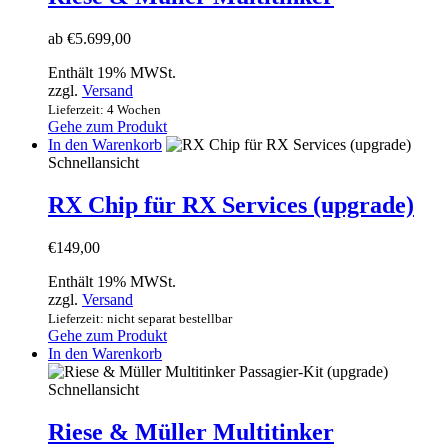
Varianten
auf.
ab
€
5.699,00
Die
Optionen
Enthält 19% MWSt.
können
zzgl.
Versand
auf
Lieferzeit: 4 Wochen
der
Gehe zum Produkt
Produktseite
In den Warenkorb
gewählt
Schnellansicht
werden
RX Chip für RX Services (upgrade)
€
149,00
Enthält 19% MWSt.
zzgl.
Versand
Lieferzeit: nicht separat bestellbar
Gehe zum Produkt
In den Warenkorb
Schnellansicht
Riese & Müller Multitinker