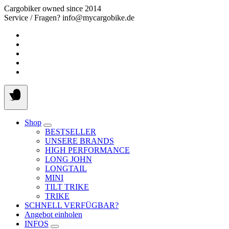
Springe
Cargobiker owned since 2014
zum
Service / Fragen? info@mycargobike.de
Inhalt
Shop
BESTSELLER
UNSERE BRANDS
HIGH PERFORMANCE
LONG JOHN
LONGTAIL
MINI
TILT TRIKE
TRIKE
SCHNELL VERFÜGBAR?
Angebot einholen
INFOS