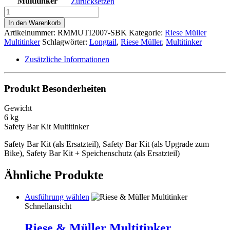
Multitinker
Zurücksetzen
Riese
&
In den Warenkorb
Müller
Artikelnummer:
RMMUTI2007-SBK
Kategorie:
Riese Müller
Multitinker
Multitinker
Schlagwörter:
Longtail
,
Riese Müller
,
Multitinker
Safety
Bar
Zusätzliche Informationen
Kit
(upgrade)
Menge
Produkt Besonderheiten
Gewicht
6 kg
Safety Bar Kit Multitinker
Safety Bar Kit (als Ersatzteil), Safety Bar Kit (als Upgrade zum
Bike), Safety Bar Kit + Speichenschutz (als Ersatzteil)
Ähnliche Produkte
Dieses
Ausführung wählen
Produkt
Schnellansicht
weist
mehrere
Riese & Müller Multitinker