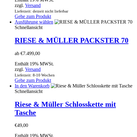
zzgl.
Versand
Lieferzeit: derzeit nicht lieferbar
Gehe zum Produkt
Dieses
Ausführung wählen
Produkt
Schnellansicht
weist
mehrere
RIESE & MÜLLER PACKSTER 70
Varianten
auf.
ab
€
7.499,00
Die
Optionen
Enthält 19% MWSt.
können
zzgl.
Versand
auf
Lieferzeit: 8-10 Wochen
der
Gehe zum Produkt
Produktseite
In den Warenkorb
gewählt
Schnellansicht
werden
Riese & Müller Schlosskette mit
Tasche
€
49,00
Enthält 19% MWSt.