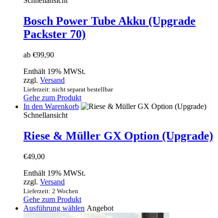
Schnellansicht
mehrere
Varianten
Bosch Power Tube Akku (Upgrade
auf.
Packster 70)
Die
Optionen
können
ab
€
99,90
auf
der
Enthält 19% MWSt.
Produktseite
zzgl.
Versand
gewählt
Lieferzeit: nicht separat bestellbar
werden
Gehe zum Produkt
In den Warenkorb
Schnellansicht
Riese & Müller GX Option (Upgrade)
€
49,00
Enthält 19% MWSt.
zzgl.
Versand
Lieferzeit: 2 Wochen
Gehe zum Produkt
Dieses
Ausführung wählen
Angebot
Produkt