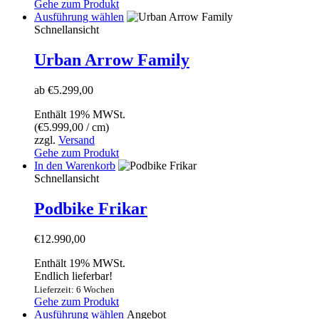
werden
Gehe zum Produkt
Dieses
Ausführung wählen
Produkt
Schnellansicht
weist
mehrere
Urban Arrow Family
Varianten
auf.
ab
€
5.299,00
Die
Optionen
Enthält 19% MWSt.
können
(
€
5.999,00
/ cm)
auf
zzgl.
Versand
der
Gehe zum Produkt
Produktseite
In den Warenkorb
gewählt
Schnellansicht
werden
Podbike Frikar
€
12.990,00
Enthält 19% MWSt.
Endlich lieferbar!
Lieferzeit: 6 Wochen
Gehe zum Produkt
Dieses
Ausführung wählen
Angebot