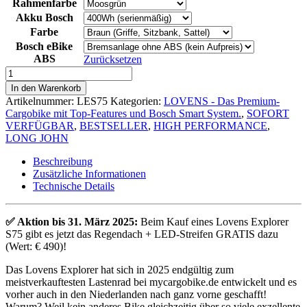
Rahmenfarbe
Akku Bosch
Farbe
Bosch eBike
ABS
Zurücksetzen
Lovens
Explorer
In den Warenkorb
S75
Artikelnummer:
LES75
Kategorien:
LOVENS - Das Premium-
Menge
Cargobike mit Top-Features und Bosch Smart System.
,
SOFORT
VERFÜGBAR
,
BESTSELLER
,
HIGH PERFORMANCE
,
LONG JOHN
Beschreibung
Zusätzliche Informationen
Technische Details
✅ Aktion bis 31. März 2025:
Beim Kauf eines Lovens Explorer
S75 gibt es jetzt das Regendach + LED-Streifen GRATIS dazu
(Wert: € 490)!
Das Lovens Explorer hat sich in 2025 endgültig zum
meistverkauftesten Lastenrad bei mycargobike.de entwickelt und es
vorher auch in den Niederlanden nach ganz vorne geschafft!
Warum? Weil kein anderes Bike gleichzeitig über so viele exzellente