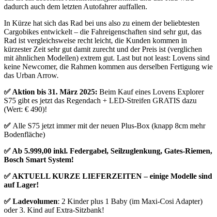
dadurch auch dem letzten Autofahrer auffallen.
In Kürze hat sich das Rad bei uns also zu einem der beliebtesten
Cargobikes entwickelt – die Fahreigenschaften sind sehr gut, das
Rad ist vergleichsweise recht leicht, die Kunden kommen in
kürzester Zeit sehr gut damit zurecht und der Preis ist (verglichen
mit ähnlichen Modellen) extrem gut. Last but not least: Lovens sind
keine Newcomer, die Rahmen kommen aus derselben Fertigung wie
das Urban Arrow.
✅ Aktion bis 31. März 2025:
Beim Kauf eines Lovens Explorer
S75 gibt es jetzt das Regendach + LED-Streifen GRATIS dazu
(Wert: € 490)!
✅
Alle S75 jetzt immer mit der neuen Plus-Box (knapp 8cm mehr
Bodenfläche)
✅ Ab 5.999,00 inkl. Federgabel, Seilzuglenkung, Gates-Riemen,
Bosch Smart System!
✅ AKTUELL KURZE LIEFERZEITEN – einige Modelle sind
auf Lager!
✅ Ladevolumen
: 2 Kinder plus 1 Baby (im Maxi-Cosi Adapter)
oder 3. Kind auf Extra-Sitzbank!