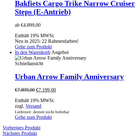
Varianten
Bakfiets Cargo Trike Narrow Cruiser
auf.
Steps (E-Antrieb)
Die
Optionen
können
ab
€
4.899,00
auf
der
Enthält 19% MWSt.
Produktseite
Neu in 2025: 22 Rahmenfarben!
gewählt
Gehe zum Produkt
werden
In den Warenkorb
Angebot
Schnellansicht
Urban Arrow Family Anniversary
Ursprünglicher
Aktueller
€
7.899,00
€
7.199,00
Preis
Preis
Enthält 19% MWSt.
war:
ist:
zzgl.
Versand
€7.899,00
€7.199,00.
Lieferzeit: derzeit nicht lieferbar
Gehe zum Produkt
Vorheriges Produkt
Nächstes Produkt