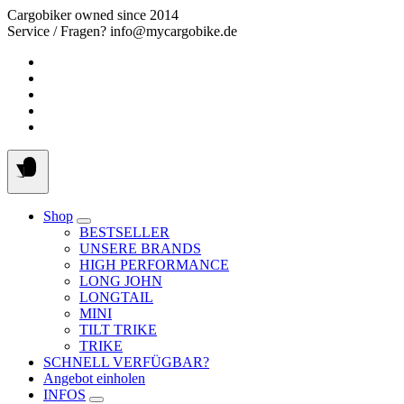
Springe
Cargobiker owned since 2014
zum
Service / Fragen? info@mycargobike.de
Inhalt
Shop
BESTSELLER
UNSERE BRANDS
HIGH PERFORMANCE
LONG JOHN
LONGTAIL
MINI
TILT TRIKE
TRIKE
SCHNELL VERFÜGBAR?
Angebot einholen
INFOS