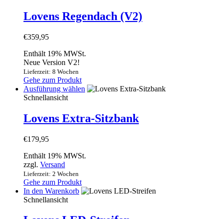
Lovens Regendach (V2)
€
359,95
Enthält 19% MWSt.
Neue Version V2!
Lieferzeit: 8 Wochen
Gehe zum Produkt
Dieses
Ausführung wählen
Produkt
Schnellansicht
weist
mehrere
Lovens Extra-Sitzbank
Varianten
auf.
€
179,95
Die
Optionen
Enthält 19% MWSt.
können
zzgl.
Versand
auf
Lieferzeit: 2 Wochen
der
Gehe zum Produkt
Produktseite
In den Warenkorb
gewählt
Schnellansicht
werden