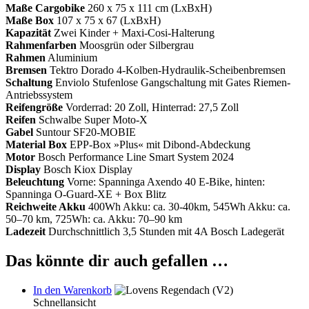
Maße Cargobike
260 x 75 x 111 cm (LxBxH)
Maße Box
107 x 75 x 67 (LxBxH)
Kapazität
Zwei Kinder + Maxi-Cosi-Halterung
Rahmenfarben
Moosgrün oder Silbergrau
Rahmen
Aluminium
Bremsen
Tektro Dorado 4-Kolben-Hydraulik-Scheibenbremsen
Schaltung
Enviolo Stufenlose Gangschaltung mit Gates Riemen-
Antriebssystem
Reifengröße
Vorderrad: 20 Zoll, Hinterrad: 27,5 Zoll
Reifen
Schwalbe Super Moto-X
Gabel
Suntour SF20-MOBIE
Material Box
EPP-Box »Plus« mit Dibond-Abdeckung
Motor
Bosch Performance Line Smart System 2024
Display
Bosch Kiox Display
Beleuchtung
Vorne: Spanninga Axendo 40 E-Bike, hinten:
Spanninga O-Guard-XE + Box Blitz
Reichweite Akku
400Wh Akku: ca. 30-40km, 545Wh Akku: ca.
50–70 km, 725Wh: ca. Akku: 70–90 km
Ladezeit
Durchschnittlich 3,5 Stunden mit 4A Bosch Ladegerät
Das könnte dir auch gefallen …
In den Warenkorb
Schnellansicht