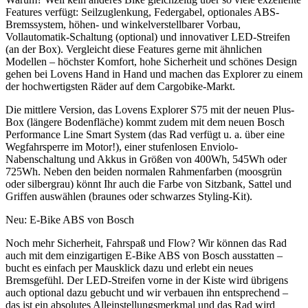
Features verfügt: Seilzuglenkung, Federgabel, optionales ABS-
Bremssystem, höhen- und winkelverstellbarer Vorbau,
Vollautomatik-Schaltung (optional) und innovativer LED-Streifen
(an der Box). Vergleicht diese Features gerne mit ähnlichen
Modellen – höchster Komfort, hohe Sicherheit und schönes Design
gehen bei Lovens Hand in Hand und machen das Explorer zu einem
der hochwertigsten Räder auf dem Cargobike-Markt.
Die mittlere Version, das Lovens Explorer S75 mit der neuen Plus-
Box (längere Bodenfläche) kommt zudem mit dem neuen Bosch
Performance Line Smart System (das Rad verfügt u. a. über eine
Wegfahrsperre im Motor!), einer stufenlosen Enviolo-
Nabenschaltung und Akkus in Größen von 400Wh, 545Wh oder
725Wh. Neben den beiden normalen Rahmenfarben (moosgrün
oder silbergrau) könnt Ihr auch die Farbe von Sitzbank, Sattel und
Griffen auswählen (braunes oder schwarzes Styling-Kit).
Neu: E-Bike ABS von Bosch
Noch mehr Sicherheit, Fahrspaß und Flow? Wir können das Rad
auch mit dem einzigartigen E-Bike ABS von Bosch ausstatten –
bucht es einfach per Mausklick dazu und erlebt ein neues
Bremsgefühl. Der LED-Streifen vorne in der Kiste wird übrigens
auch optional dazu gebucht und wir verbauen ihn entsprechend –
das ist ein absolutes Alleinstellungsmerkmal und das Rad wird