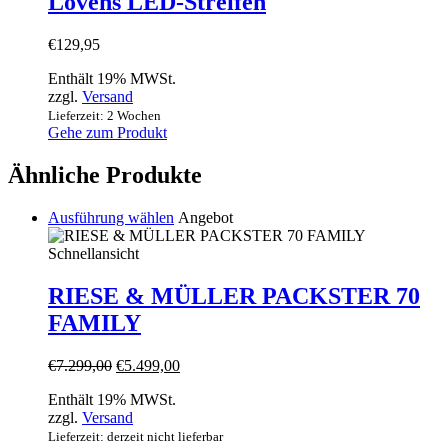
Lovens LED-Streifen
€
129,95
Enthält 19% MWSt.
zzgl.
Versand
Lieferzeit: 2 Wochen
Gehe zum Produkt
Ähnliche Produkte
Dieses
Ausführung wählen
Angebot
Produkt
weist
Schnellansicht
mehrere
Varianten
RIESE & MÜLLER PACKSTER 70
auf.
FAMILY
Die
Optionen
können
€
7.299,00
€
5.499,00
auf
der
Enthält 19% MWSt.
Produktseite
zzgl.
Versand
gewählt
Lieferzeit: derzeit nicht lieferbar