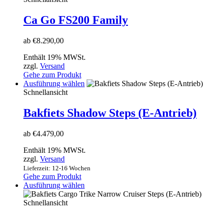
werden
weist
mehrere
Ca Go FS200 Family
Varianten
auf.
ab
€
8.290,00
Die
Optionen
Enthält 19% MWSt.
können
zzgl.
Versand
auf
Gehe zum Produkt
der
Dieses
Ausführung wählen
Produktseite
Produkt
Schnellansicht
gewählt
weist
werden
mehrere
Bakfiets Shadow Steps (E-Antrieb)
Varianten
auf.
ab
€
4.479,00
Die
Optionen
Enthält 19% MWSt.
können
zzgl.
Versand
auf
Lieferzeit: 12-16 Wochen
der
Gehe zum Produkt
Produktseite
Dieses
Ausführung wählen
gewählt
Produkt
werden
weist
Schnellansicht
mehrere