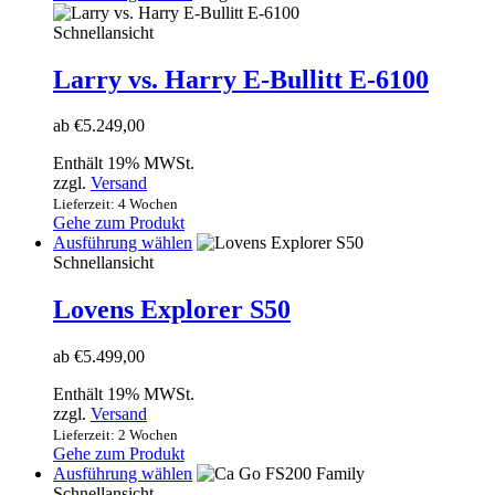
Produkt
weist
Schnellansicht
mehrere
Varianten
Larry vs. Harry E-Bullitt E-6100
auf.
Die
ab
€
5.249,00
Optionen
können
Enthält 19% MWSt.
auf
zzgl.
Versand
der
Lieferzeit: 4 Wochen
Produktseite
Gehe zum Produkt
gewählt
Dieses
Ausführung wählen
werden
Produkt
Schnellansicht
weist
mehrere
Lovens Explorer S50
Varianten
auf.
ab
€
5.499,00
Die
Optionen
Enthält 19% MWSt.
können
zzgl.
Versand
auf
Lieferzeit: 2 Wochen
der
Gehe zum Produkt
Produktseite
Dieses
Ausführung wählen
gewählt
Produkt
Schnellansicht