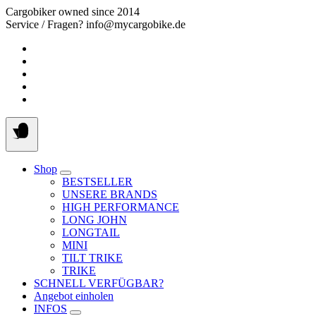
Springe
Cargobiker owned since 2014
zum
Service / Fragen? info@mycargobike.de
Inhalt
Shop
BESTSELLER
UNSERE BRANDS
HIGH PERFORMANCE
LONG JOHN
LONGTAIL
MINI
TILT TRIKE
TRIKE
SCHNELL VERFÜGBAR?
Angebot einholen
INFOS