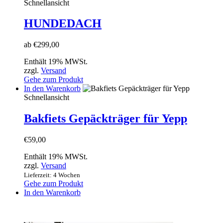
Produkt
Schnellansicht
weist
mehrere
HUNDEDACH
Varianten
auf.
ab
€
299,00
Die
Optionen
Enthält 19% MWSt.
können
zzgl.
Versand
auf
Gehe zum Produkt
der
In den Warenkorb
Produktseite
Schnellansicht
gewählt
werden
Bakfiets Gepäckträger für Yepp
€
59,00
Enthält 19% MWSt.
zzgl.
Versand
Lieferzeit: 4 Wochen
Gehe zum Produkt
In den Warenkorb