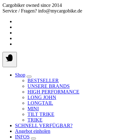
Springe
Cargobiker owned since 2014
zum
Service / Fragen? info@mycargobike.de
Inhalt
Shop
BESTSELLER
UNSERE BRANDS
HIGH PERFORMANCE
LONG JOHN
LONGTAIL
MINI
TILT TRIKE
TRIKE
SCHNELL VERFÜGBAR?
Angebot einholen
INFOS