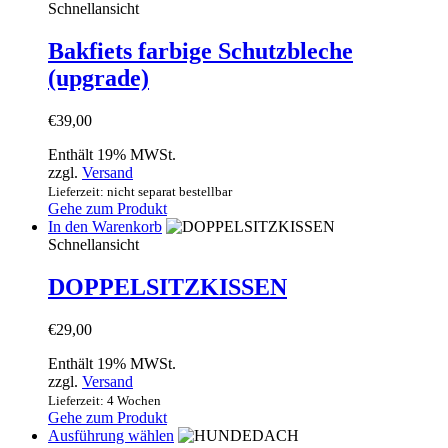
weist
Schnellansicht
mehrere
Varianten
Bakfiets farbige Schutzbleche
auf.
(upgrade)
Die
Optionen
können
€
39,00
auf
der
Enthält 19% MWSt.
Produktseite
zzgl.
Versand
gewählt
Lieferzeit: nicht separat bestellbar
werden
Gehe zum Produkt
In den Warenkorb
Schnellansicht
DOPPELSITZKISSEN
€
29,00
Enthält 19% MWSt.
zzgl.
Versand
Lieferzeit: 4 Wochen
Gehe zum Produkt
Dieses
Ausführung wählen