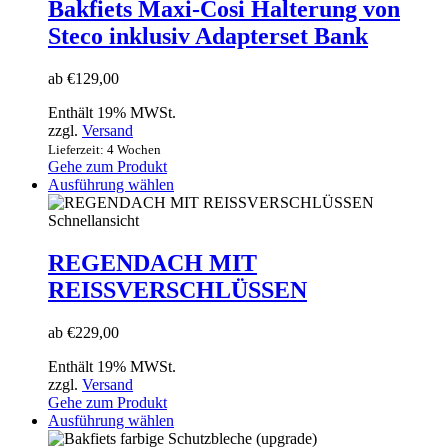
auf.
Bakfiets Maxi-Cosi Halterung von
Die
Steco inklusiv Adapterset Bank
Optionen
können
auf
ab
€
129,00
der
Produktseite
Enthält 19% MWSt.
gewählt
zzgl.
Versand
werden
Lieferzeit: 4 Wochen
Gehe zum Produkt
Dieses
Ausführung wählen
Produkt
weist
Schnellansicht
mehrere
Varianten
REGENDACH MIT
auf.
REISSVERSCHLÜSSEN
Die
Optionen
können
ab
€
229,00
auf
der
Enthält 19% MWSt.
Produktseite
zzgl.
Versand
gewählt
Gehe zum Produkt
werden
Dieses
Ausführung wählen
Produkt