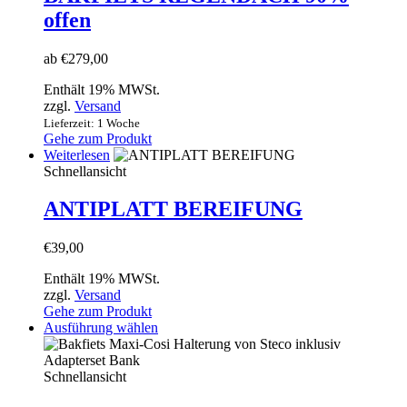
auf.
offen
Die
Optionen
können
ab
€
279,00
auf
der
Enthält 19% MWSt.
Produktseite
zzgl.
Versand
gewählt
Lieferzeit: 1 Woche
werden
Gehe zum Produkt
Weiterlesen
Schnellansicht
ANTIPLATT BEREIFUNG
€
39,00
Enthält 19% MWSt.
zzgl.
Versand
Gehe zum Produkt
Dieses
Ausführung wählen
Produkt
weist
mehrere
Schnellansicht
Varianten