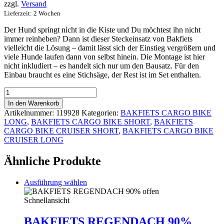
zzgl.
Versand
Lieferzeit: 2 Wochen
Der Hund springt nicht in die Kiste und Du möchtest ihn nicht
immer reinheben? Dann ist dieser Steckeinsatz von Bakfiets
vielleicht die Lösung – damit lässt sich der Einstieg vergrößern und
viele Hunde laufen dann von selbst hinein. Die Montage ist hier
nicht inkludiert – es handelt sich nur um den Bausatz. Für den
Einbau braucht es eine Stichsäge, der Rest ist im Set enthalten.
Bakfiets
Hundetür
In den Warenkorb
Menge
Artikelnummer:
119928
Kategorien:
BAKFIETS CARGO BIKE
LONG
,
BAKFIETS CARGO BIKE SHORT
,
BAKFIETS
CARGO BIKE CRUISER SHORT
,
BAKFIETS CARGO BIKE
CRUISER LONG
Ähnliche Produkte
Dieses
Ausführung wählen
Produkt
weist
Schnellansicht
mehrere
Varianten
BAKFIETS REGENDACH 90%