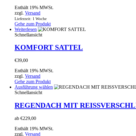
Optionen
Enthält 19% MWSt.
können
zzgl.
Versand
auf
Lieferzeit: 1 Woche
der
Gehe zum Produkt
Produktseite
Weiterlesen
gewählt
Schnellansicht
werden
KOMFORT SATTEL
€
39,00
Enthält 19% MWSt.
zzgl.
Versand
Gehe zum Produkt
Dieses
Ausführung wählen
Produkt
Schnellansicht
weist
mehrere
REGENDACH MIT REISSVERSCHL
Varianten
auf.
ab
€
229,00
Die
Optionen
Enthält 19% MWSt.
können
zzgl.
Versand
auf