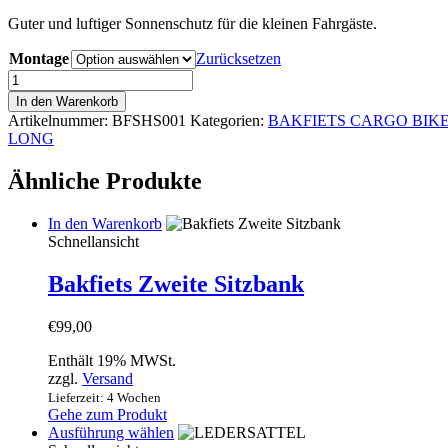
Guter und luftiger Sonnenschutz für die kleinen Fahrgäste.
Montage
Zurücksetzen
Sonnendach
Bakfiets.nl
In den Warenkorb
Menge
Artikelnummer:
BFSHS001
Kategorien:
BAKFIETS CARGO BIK
LONG
Ähnliche Produkte
In den Warenkorb
Schnellansicht
Bakfiets Zweite Sitzbank
€
99,00
Enthält 19% MWSt.
zzgl.
Versand
Lieferzeit: 4 Wochen
Gehe zum Produkt
Dieses
Ausführung wählen