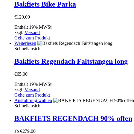
mehrere
Bakfiets Bike Parka
Varianten
auf.
€
129,00
Die
Optionen
Enthält 19% MWSt.
können
zzgl.
Versand
auf
Gehe zum Produkt
der
Weiterlesen
Produktseite
Schnellansicht
gewählt
werden
Bakfiets Regendach Faltstangen long
€
65,00
Enthält 19% MWSt.
zzgl.
Versand
Gehe zum Produkt
Dieses
Ausführung wählen
Produkt
Schnellansicht
weist
mehrere
BAKFIETS REGENDACH 90% offen
Varianten
auf.
ab
€
279,00
Die