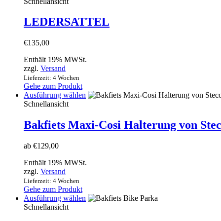
Produkt
Schnellansicht
weist
mehrere
LEDERSATTEL
Varianten
auf.
€
135,00
Die
Optionen
Enthält 19% MWSt.
können
zzgl.
Versand
auf
Lieferzeit: 4 Wochen
der
Gehe zum Produkt
Produktseite
Dieses
Ausführung wählen
gewählt
Produkt
Schnellansicht
werden
weist
mehrere
Bakfiets Maxi-Cosi Halterung von Stec
Varianten
auf.
ab
€
129,00
Die
Optionen
Enthält 19% MWSt.
können
zzgl.
Versand
auf
Lieferzeit: 4 Wochen
der
Gehe zum Produkt
Produktseite
Dieses
Ausführung wählen
gewählt
Produkt
Schnellansicht
werden
weist