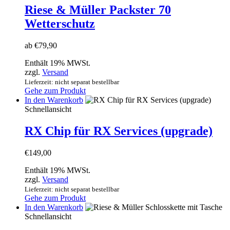
Varianten
Riese & Müller Packster 70
auf.
Wetterschutz
Die
Optionen
können
ab
€
79,90
auf
der
Enthält 19% MWSt.
Produktseite
zzgl.
Versand
gewählt
Lieferzeit: nicht separat bestellbar
werden
Gehe zum Produkt
In den Warenkorb
Schnellansicht
RX Chip für RX Services (upgrade)
€
149,00
Enthält 19% MWSt.
zzgl.
Versand
Lieferzeit: nicht separat bestellbar
Gehe zum Produkt
In den Warenkorb
Schnellansicht