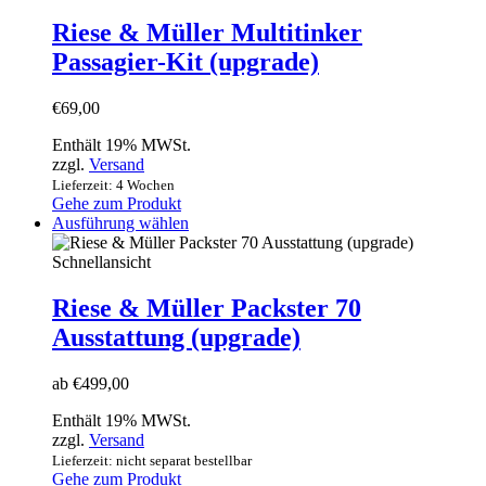
Riese & Müller Multitinker
Passagier-Kit (upgrade)
€
69,00
Enthält 19% MWSt.
zzgl.
Versand
Lieferzeit: 4 Wochen
Gehe zum Produkt
Dieses
Ausführung wählen
Produkt
weist
Schnellansicht
mehrere
Varianten
Riese & Müller Packster 70
auf.
Ausstattung (upgrade)
Die
Optionen
können
ab
€
499,00
auf
der
Enthält 19% MWSt.
Produktseite
zzgl.
Versand
gewählt
Lieferzeit: nicht separat bestellbar
werden
Gehe zum Produkt