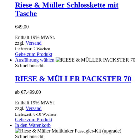
Riese & Müller Schlosskette mit
Tasche
€
49,00
Enthält 19% MWSt.
zzgl.
Versand
Lieferzeit: 2 Wochen
Gehe zum Produkt
Dieses
Ausführung wählen
Produkt
Schnellansicht
weist
mehrere
RIESE & MÜLLER PACKSTER 70
Varianten
auf.
ab
€
7.499,00
Die
Optionen
Enthält 19% MWSt.
können
zzgl.
Versand
auf
Lieferzeit: 8-10 Wochen
der
Gehe zum Produkt
Produktseite
In den Warenkorb
gewählt
werden
Schnellansicht