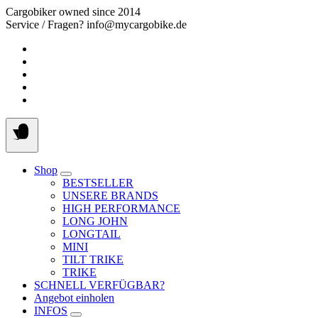
Springe
Cargobiker owned since 2014
zum
Service / Fragen? info@mycargobike.de
Inhalt
Shop
BESTSELLER
UNSERE BRANDS
HIGH PERFORMANCE
LONG JOHN
LONGTAIL
MINI
TILT TRIKE
TRIKE
SCHNELL VERFÜGBAR?
Angebot einholen
INFOS