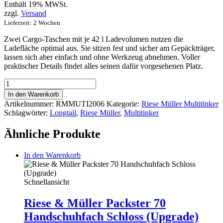
Enthält 19% MWSt.
zzgl.
Versand
Lieferzeit: 2 Wochen
Zwei Cargo-Taschen mit je 42 l Ladevolumen nutzen die
Ladefläche optimal aus. Sie sitzen fest und sicher am Gepäckträger,
lassen sich aber einfach und ohne Werkzeug abnehmen. Voller
praktischer Details findet alles seinen dafür vorgesehenen Platz.
Riese
&
In den Warenkorb
Müller
Artikelnummer:
RMMUTI2006
Kategorie:
Riese Müller Multitinker
Multitinker
Schlagwörter:
Longtail
,
Riese Müller
,
Multitinker
Cargo-
Taschen
Ähnliche Produkte
Menge
In den Warenkorb
Schnellansicht
Riese & Müller Packster 70
Handschuhfach Schloss (Upgrade)