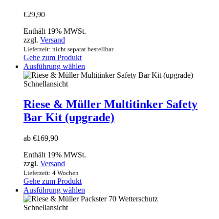
€
29,90
Enthält 19% MWSt.
zzgl.
Versand
Lieferzeit: nicht separat bestellbar
Gehe zum Produkt
Dieses
Ausführung wählen
Produkt
weist
Schnellansicht
mehrere
Varianten
Riese & Müller Multitinker Safety
auf.
Bar Kit (upgrade)
Die
Optionen
können
ab
€
169,90
auf
der
Enthält 19% MWSt.
Produktseite
zzgl.
Versand
gewählt
Lieferzeit: 4 Wochen
werden
Gehe zum Produkt
Dieses
Ausführung wählen
Produkt
weist
Schnellansicht
mehrere