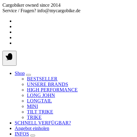
Springe
Cargobiker owned since 2014
zum
Service / Fragen? info@mycargobike.de
Inhalt
Shop
BESTSELLER
UNSERE BRANDS
HIGH PERFORMANCE
LONG JOHN
LONGTAIL
MINI
TILT TRIKE
TRIKE
SCHNELL VERFÜGBAR?
Angebot einholen
INFOS