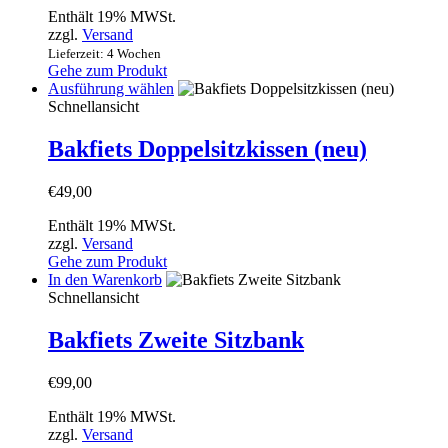
Enthält 19% MWSt.
zzgl.
Versand
Lieferzeit: 4 Wochen
Gehe zum Produkt
Dieses
Ausführung wählen
Produkt
Schnellansicht
weist
mehrere
Bakfiets Doppelsitzkissen (neu)
Varianten
auf.
€
49,00
Die
Optionen
Enthält 19% MWSt.
können
zzgl.
Versand
auf
Gehe zum Produkt
der
In den Warenkorb
Produktseite
Schnellansicht
gewählt
werden
Bakfiets Zweite Sitzbank
€
99,00
Enthält 19% MWSt.
zzgl.
Versand