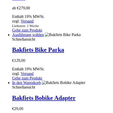
Optionen
können
ab
€
279,00
auf
der
Enthält 19% MWSt.
Produktseite
zzgl.
Versand
gewählt
Lieferzeit: 1 Woche
werden
Gehe zum Produkt
Dieses
Ausführung wählen
Produkt
Schnellansicht
weist
mehrere
Bakfiets Bike Parka
Varianten
auf.
€
129,00
Die
Optionen
Enthält 19% MWSt.
können
zzgl.
Versand
auf
Gehe zum Produkt
der
In den Warenkorb
Produktseite
Schnellansicht
gewählt
werden
Bakfiets Bobike Adapter
€
29,00