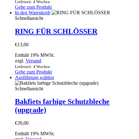
Lieferzeit: 4 Wochen
Gehe zum Produkt
In den Warenkorb
Schnellansicht
RING FÜR SCHLÖSSER
€
13,00
Enthält 19% MWSt.
zzgl.
Versand
Lieferzeit: 4 Wochen
Gehe zum Produkt
Dieses
Ausführung wählen
Produkt
weist
Schnellansicht
mehrere
Varianten
Bakfiets farbige Schutzbleche
auf.
(upgrade)
Die
Optionen
können
€
39,00
auf
der
Enthält 19% MWSt.
Produktseite