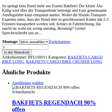
So springt kein Hund mehr aus Eurem Bakfiets! Der kleine Alu-
Käfig wird über der Transportkiste befestigt und Eure gemeinsame
Ausflugsfahrt kann entspannt starten. Wobei die Hunde-Transport-
Experten raten, dass der Hund eher in geschlossenen Kisten mit 2-3
Fenstern transportiert werden soll. Keines in Fahrtrichtung, das
macht sie wohl ein wenig unruhig. Beratung? Gerne!
Sprecht/schreibt uns an…
Montage
Zurücksetzen
HUNDEDACH
Menge
In den Warenkorb
Artikelnummer:
BFLOH011
Kategorien:
BAKFIETS CARGO
BIKE LONG
,
BAKFIETS CARGO BIKE CRUISER LONG
Ähnliche Produkte
Dieses
Ausführung wählen
Produkt
weist
Schnellansicht
mehrere
Varianten
BAKFIETS REGENDACH 90%
auf.
offen
Die